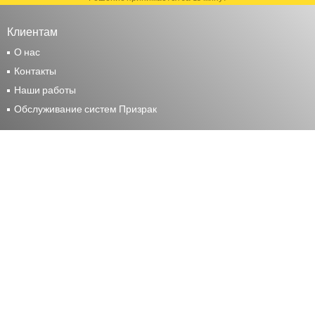
Клиентам
О нас
Контакты
Наши работы
Обслуживание систем Призрак
Москва
+7 (495) 117-24-44
Москва, ул. Маршала Прошлякова, д. 14 стр. 2
Москва, 15 Парковая, 46Б
М.О. Мытищи, Волковское шоссе, д. 9, стр. 1
Санкт-Петербург
+7 (812) 648-80-78
Санкт-Петербург, Ленинский проспект, д. 146, к. 1