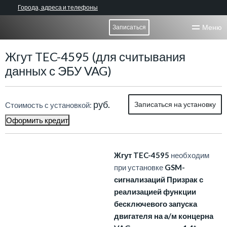
Города, адреса и телефоны
Меню
Записаться
Жгут TEC-4595 (для считывания
данных с ЭБУ VAG)
руб.
Записаться на установку
Стоимость с установкой:
Оформить кредит
Жгут TEC-4595
необходим
при установке
GSM-
сигнализаций Призрак с
реализацией функции
бесключевого запуска
двигателя на а/м концерна