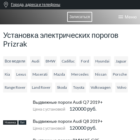
Города, адреса и телефоны
Меню
Записаться
Установка электрических порогов
Prizrak
Все модели
Audi
BMW
Cadillac
Ford
Hyundai
Jaguar
Kia
Lexus
Maserati
Mazda
Mercedes
Nissan
Porsche
Range Rover
Land Rover
Skoda
Toyota
Volkswagen
Volvo
Выдвижные пороги Audi Q7 2019+
120000 руб.
Цена с установкой
Выдвижные пороги Audi Q8 2019+
Новинка
Хит
120000 руб.
Цена с установкой