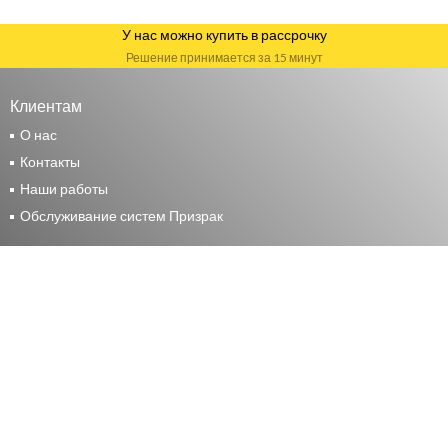
У нас можно купить в рассрочку
Решение принимается за 15 минут
Клиентам
О нас
Контакты
Наши работы
Обслуживание систем Призрак
Москва
+7 (495) 117-24-44
Москва, ул. Маршала Прошлякова, д. 14 стр. 2
Москва, 15 Парковая, 46Б
М.О. Мытищи, Волковское шоссе, д. 9, стр. 1
Санкт-Петербург