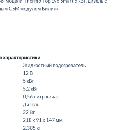
ия модели
Thermo Top Evo Smart 5 кВт, дизель
с
ным GSM модулем Билинк.
е характеристики
Жидкостный подогреватель
12
В
5 кВт
5,2 кВт
0,56 литров
/час
Дизель
32 Вт
218 х 91 х 147
мм
2,385 кг