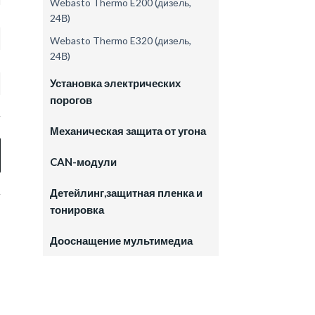
Webasto Thermo E200 (дизель,
24В)
Webasto Thermo E320 (дизель,
24В)
Установка электрических
порогов
Механическая защита от угона
CAN-модули
Детейлинг,защитная пленка и
тонировка
Дооснащение мультимедиа