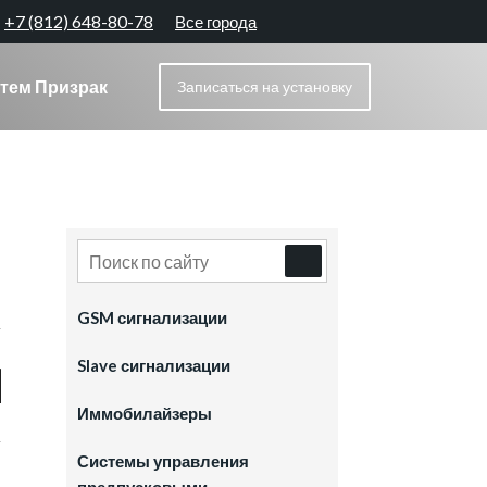
+7 (812) 648-80-78
Все города
тем Призрак
Записаться
на установку
GSM сигнализации
Slave сигнализации
Иммобилайзеры
Системы управления