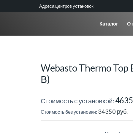
Адреса центров установок
Каталог
О 
Webasto Thermo Top E
В)
4635
Стоимость с установкой:
34350 руб.
Стоимость без установки: