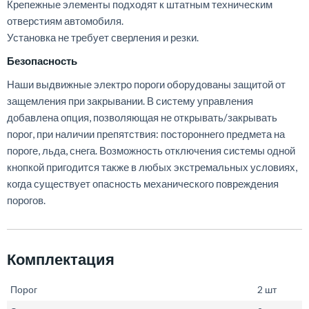
Крепежные
элементы
подходят
к
штатным
техническим
отверстиям
автомобиля
.
Установка
не
требует
сверления
и
резки
.
Безопасность
Наши
выдвижные
электро
пороги
оборудованы
защитой
от
защемления
при
закрывании
.
В
систему
управления
добавлена
опция
,
позволяющая
не
открывать
/
закрывать
порог
,
при
наличии
препятствия
:
постороннего
предмета
на
пороге
,
льда
,
снега
.
Возможность
отключения
системы
одной
кнопкой
пригодится
также
в
любых
экстремальных
условиях
,
когда
существует
опасность
механического
повреждения
порогов
.
Комплектация
Порог
2 шт