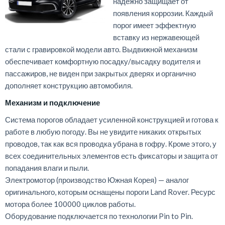
надежно защищает от
появления коррозии. Каждый
порог имеет эффектную
вставку из нержавеющей
стали с гравировкой модели авто. Выдвижной механизм
обеспечивает комфортную посадку/высадку водителя и
пассажиров, не виден при закрытых дверях и органично
дополняет конструкцию автомобиля.
Механизм
и
подключение
Система
порогов
обладает
усиленной
конструкцией
и
готова
к
работе
в любую погоду.
Вы
не
увидите
никаких
открытых
проводов
,
так
как
вся
проводка
убрана
в
гофру
.
Кроме
этого
,
у
всех
соединительных
элементов
есть
фиксаторы
и
защита
от
попадания
влаги
и
пыли
.
Электромотор
(
производство
Южная
Корея
) —
аналог
оригинального
,
которым
оснащены
пороги
Land
Rover
.
Ресурс
мотора
более
100000
циклов
работы
.
Оборудование
подключается
по
технологии
Pin
to
Pin
.