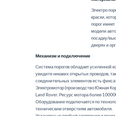
Электро пор
краски, кот
порог имеет
модели авт
посадку/выс
дверях и ор
Механизм
и
подключение
Система
порогов
обладает
усиленной
к
увидите
никаких
открытых
проводов
,
та
соединительных
элементов
есть
фикса
Электромотор
(
производство
Южная
Ко
Land
Rover
.
Ресурс
мотора
более
10000
Оборудование
подключается
по
технол
техническим
отверстиям
автомобиля
.
Установка
не
требует
сверления
и
резки