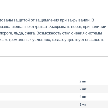
дованы
защитой
от
защемления
при
закрывании
.
В
позволяющая
не
открывать
/
закрывать
порог
,
при
наличии
пороге
,
льда
,
снега
.
Возможность
отключения
системы
х
экстремальных
условиях
,
когда
существует
опасность
2 шт
2 шт
4 шт
1 уп