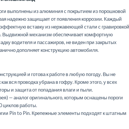
оги выполнены из алюминия с покрытием из порошковой
орая надежно защищает от появления коррозии. Каждый
 эффектную вставку из нержавеющей стали с гравировко
о. Выдвижной механизм обеспечивает комфортную
адку водителя и пассажиров, не виден при закрытых
ганично дополняет конструкцию автомобиля.
онструкцией
и
готова
к
работе
в любую погоду.
Вы
не
к
как
вся
проводка
убрана
в
гофру
.
Кроме
этого
,
у
всех
торы
и
защита
от
попадания
влаги
и
пыли
.
рея
) —
аналог
оригинального
,
которым
оснащены
пороги
0
циклов
работы
.
огии
Pin
to
Pin
.
Крепежные
элементы
подходят
к
штатным
.