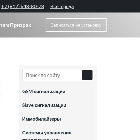
+7 (812) 648-80-78
Все города
тем Призрак
Записаться
на установку
GSM сигнализации
Slave сигнализации
Иммобилайзеры
Системы управления