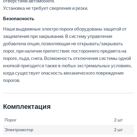
отверстиям
автомобиля
.
Установка
не
требует
сверления
и
резки
.
Безопасность
Наши
выдвижные
электро
пороги
оборудованы
защитой
от
защемления
при
закрывании
.
В
систему
управления
добавлена
опция
,
позволяющая
не
открывать
/
закрывать
порог
,
при
наличии
препятствия
:
постороннего
предмета
на
пороге
,
льда
,
снега
.
Возможность
отключения
системы
одной
кнопкой
пригодится
также
в
любых
экстремальных
условиях
,
когда
существует
опасность
механического
повреждения
порогов
.
Комплектация
Порог
2 шт
Электромотор
2 шт