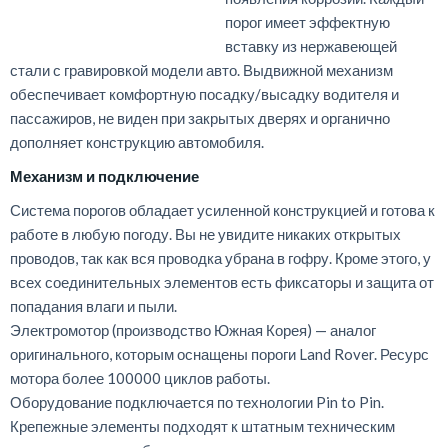
порог имеет эффектную
вставку из нержавеющей
стали с гравировкой модели авто. Выдвижной механизм
обеспечивает комфортную посадку/высадку водителя и
пассажиров, не виден при закрытых дверях и органично
дополняет конструкцию автомобиля.
Механизм
и
подключение
Система
порогов
обладает
усиленной
конструкцией
и
готова
к
работе
в любую погоду.
Вы
не
увидите
никаких
открытых
проводов
,
так
как
вся
проводка
убрана
в
гофру
.
Кроме
этого
,
у
всех
соединительных
элементов
есть
фиксаторы
и
защита
от
попадания
влаги
и
пыли
.
Электромотор
(
производство
Южная
Корея
) —
аналог
оригинального
,
которым
оснащены
пороги
Land
Rover
.
Ресурс
мотора
более
100000
циклов
работы
.
Оборудование
подключается
по
технологии
Pin
to
Pin
.
Крепежные
элементы
подходят
к
штатным
техническим