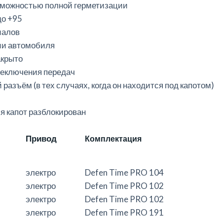
зможностью полной герметизации
до +95
иалов
ии автомобиля
акрыто
реключения передач
азъём (в тех случаях, когда он находится под капотом)
я капот разблокирован
Привод
Комплектация
электро
Defen
T
ime PRO 104
электро
Defen
T
ime PRO 102
электро
Defen
Ti
me PRO 102
электро
Defen
T
ime PRO 191