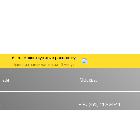
У нас можно купить в рассрочку
Решение принимается за 15 минут
нтам
Москва
с
+7 (495) 117-24-44
акты
Москва, ул. Маршала Прошл
д. 14 стр. 2
 работы
Москва, 15 Парковая, 46Б
уживание систем Призрак
М.О. Мытищи, Волковское ш