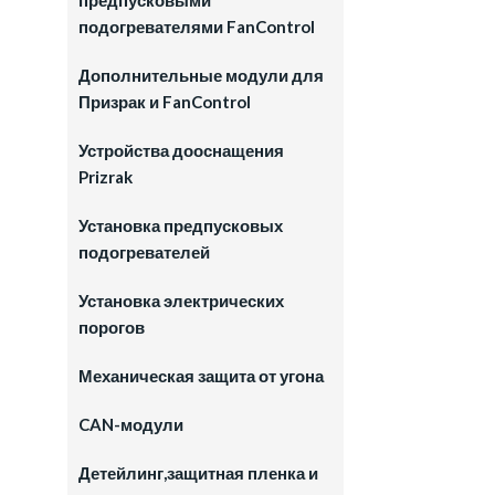
предпусковыми
подогревателями FanControl
Дополнительные модули для
Призрак и FanControl
Устройства дооснащения
Prizrak
Установка предпусковых
подогревателей
Установка электрических
порогов
Механическая защита от угона
CAN-модули
Детейлинг,защитная пленка и