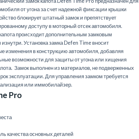
нический замок капота Defen Time Pro предназначен для
мобиля от угона за счет надежной фиксации крышки
ройство блокирует штатный замок и препятствует
рованному доступу в моторный отсек автомобиля.
 капота происходит дополнительным замковым
изнутри. Установка замка Defen Time вносит
е изменения в конструкцию автомобиля, добавляя
ные возможности для защиты от угона или хищения
апота. Замок выполнен из материалов, не подверженных
срок эксплуатации. Для управления замком требуется
нализация или иммобилайзер.
e Pro
места
и
оль качества основных деталей