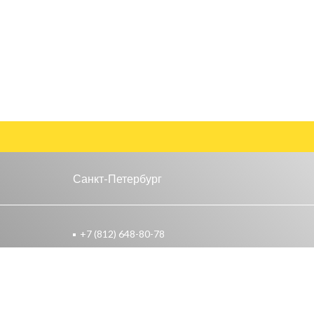
Санкт-Петербург
+7 (812) 648-80-78
якова,
Санкт-Петербург, Ленинский
проспект, д. 146, к. 1
Санкт-Петербург, улица Салова д.
64
оссе,