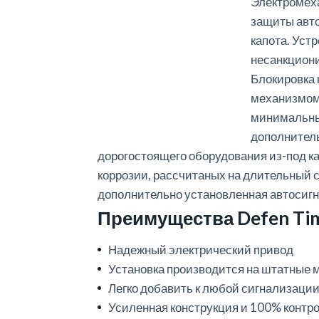
Электромеха
защиты авто
капота. Уст
несанкциони
Блокировка
механизмом 
минимальны
дополнитель
дорогостоящего оборудования из-под к
коррозии, рассчитаных на длительный 
дополнительно установленная автосиг
Преимущества Defen Tim
Надежный электрический привод
Установка производится на штатные 
Легко добавить к любой сигнализаци
Усиленная конструкция и 100% контр