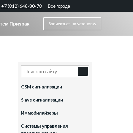
+7 (812) 648-80-78
Все города
тем Призрак
Записаться
на установку
GSM сигнализации
Slave сигнализации
Иммобилайзеры
Системы управления