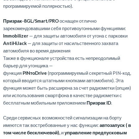
программируемой полярностью).
Призрак-8GL/Smart/PRO
оснащен отлично
зарекомендовавшими себя противоугонными функциями:
Immobilizer
— для защиты автомобиля от угона с парковки
AntiHiJack
— для защиты от насильственного захвата
автомобиля во время движения
Также в функционале устройства есть непреодолимый
барьер для угонщика —
функция
PINтоDrive
(программируемый секретный PIN-код,
который вводится штатными кнопками автомобиля). Эта
функция может быть расширена за счет радиометки (опция)
или использования смартфона в качестве радиометки с
бесплатным мобильным приложением
Призрак ID
.
Среди сервисных возможностей сигнализации на борту
имеются так востребованные у нас функции:
автозапуск ( в
том числе бесключевой),
и
управление предпусковым