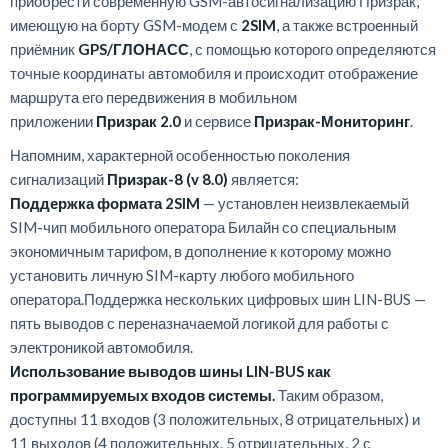
приобрести современную GSM-автосигнализацию Призрак,
имеющую на борту GSM-модем с
2
SIM
, а также встроенный
приёмник
GPS/ГЛОНАСС
, с помощью которого определяются
точные координаты автомобиля и происходит отображение
маршрута его передвижения в мобильном
приложении
Призрак 2.0
и сервисе
Призрак-Мониторинг
.
Напомним, характерной особенностью поколения
сигнализаций
Призрак-8 (v 8.0)
является:
Поддержка формата 2SIM
— установлен неизвлекаемый
SIM-чип мобильного оператора Билайн со специальным
экономичным тарифом, в дополнение к которому можно
установить личную SIM-карту любого мобильного
оператора.Поддержка нескольких цифровых шин LIN-BUS —
пять выводов с переназначаемой логикой для работы с
электроникой автомобиля.
Использование выводов шины LIN-BUS как
программируемых входов системы.
Таким образом,
доступны 11 входов (3 положительных, 8 отрицательных) и
11 выходов (4 положительных, 5 отрицательных, 2 с