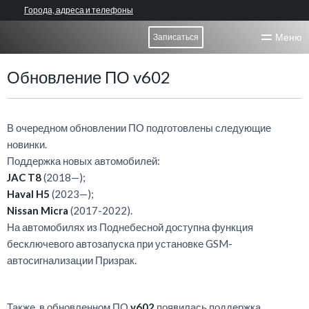
Города, адреса и телефоны
Меню
Записаться
Обновление ПО v602
В очередном обновлении ПО подготовлены следующие
новинки.
Поддержка новых автомобилей:
JAC T8
(2018—);
Haval H5
(2023—);
Nissan Micra
(2017-2022).
На автомобилях из Поднебесной доступна функция
бесключевого автозапуска при установке GSM-
автосигнализации Призрак.
Также, в обновленном ПО
v602
появилась поддержка