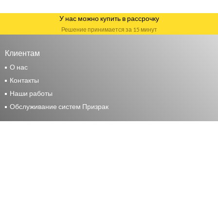
У нас можно купить в рассрочку
Решение принимается за 15 минут
Клиентам
О нас
Контакты
Наши работы
Обслуживание систем Призрак
Москва
+7 (495) 117-24-44
Москва, ул. Маршала Прошлякова, д. 14 стр. 2
Москва, 15 Парковая, 46Б
М.О. Мытищи, Волковское шоссе, д. 9, стр. 1
Санкт-Петербург