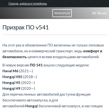
Города, адреса и телефоны
Меню
Записаться
Призрак ПО v541
На этот раз в обновленное ПО включены не только легковые
автомобили, но и коммерческий транспорт, ведь
комфорт и
безопасность
ценятся всеми владельцами автомобилей.
В новую версию
ПО 541
вошли следующие модели:
Haval M6
(2021—)
Hongqi HS5
(2018—)
Hongqi H5
(2022—)
Hongqi H9
(2020—)
Для перечисленных автомобилей доступна функция
бесключевого автозапуска, а для
автомобилей
Hongqi
бесключевой автозапуск, в настоящее